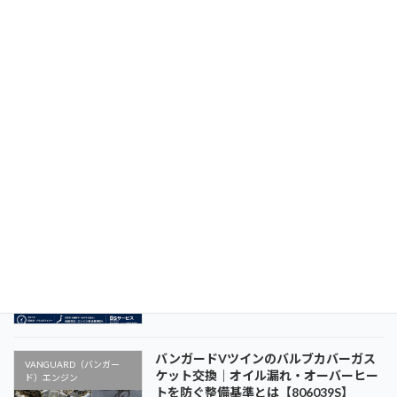
【バンガードVツイン】ハイアイドル
VANGUARD（バンガー
（最高回転数）の調整方法｜回転数調整
ド）エンジン
でエンジン性能を引き出す整備基準
【14・16・18・21・23GHP対応】
2026年6月25日
バンガードVツインエンジンのスローア
VANGUARD（バンガー
イドル調整方法｜アイドルガバナースプ
ド）エンジン
リング調整で安定したアイドリングを実
現【VANGUARD 14・16・18・21・
23GHP】
2026年6月24日
【バンガードVツイン】デッドアイドル
VANGUARD（バンガー
調整方法｜回転数調整の基本とBSサービ
ド）エンジン
スの整備基準を解説
2026年6月23日
バンガードVツインのバルブカバーガス
VANGUARD（バンガー
ケット交換｜オイル漏れ・オーバーヒー
ド）エンジン
トを防ぐ整備基準とは【806039S】