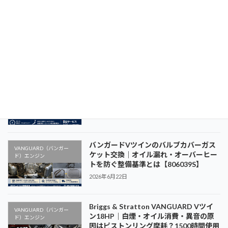
バンガードVツインエンジンのスローア
VANGUARD（バンガー
イドル調整方法｜アイドルガバナースプ
ド）エンジン
リング調整で安定したアイドリングを実
現【VANGUARD 14・16・18・21・
23GHP】
2026年6月24日
【バンガードVツイン】デッドアイドル
VANGUARD（バンガー
調整方法｜回転数調整の基本とBSサービ
ド）エンジン
スの整備基準を解説
2026年6月23日
バンガードVツインのバルブカバーガス
VANGUARD（バンガー
ケット交換｜オイル漏れ・オーバーヒー
ド）エンジン
トを防ぐ整備基準とは【806039S】
2026年6月22日
Briggs & Stratton VANGUARD Vツイ
VANGUARD（バンガー
ン18HP｜白煙・オイル消費・異音の原
ド）エンジン
因はピストンリング摩耗？1500時間使用