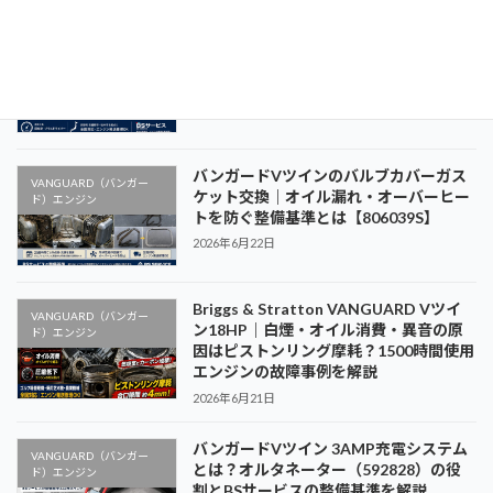
【バンガードVツイン】デッドアイドル
VANGUARD（バンガー
調整方法｜回転数調整の基本とBSサービ
ド）エンジン
スの整備基準を解説
2026年6月23日
バンガードVツインのバルブカバーガス
VANGUARD（バンガー
ケット交換｜オイル漏れ・オーバーヒー
ド）エンジン
トを防ぐ整備基準とは【806039S】
2026年6月22日
Briggs & Stratton VANGUARD Vツイ
VANGUARD（バンガー
ン18HP｜白煙・オイル消費・異音の原
ド）エンジン
因はピストンリング摩耗？1500時間使用
エンジンの故障事例を解説
2026年6月21日
バンガードVツイン 3AMP充電システム
VANGUARD（バンガー
とは？オルタネーター（592828）の役
ド）エンジン
割とBSサービスの整備基準を解説