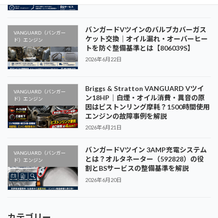
2026年6月23日
バンガードVツインのバルブカバーガス
VANGUARD（バンガー
ケット交換｜オイル漏れ・オーバーヒー
ド）エンジン
トを防ぐ整備基準とは【806039S】
2026年6月22日
Briggs & Stratton VANGUARD Vツイ
VANGUARD（バンガー
ン18HP｜白煙・オイル消費・異音の原
ド）エンジン
因はピストンリング摩耗？1500時間使用
エンジンの故障事例を解説
2026年6月21日
バンガードVツイン 3AMP充電システム
VANGUARD（バンガー
とは？オルタネーター（592828）の役
ド）エンジン
割とBSサービスの整備基準を解説
2026年6月20日
カテゴリー