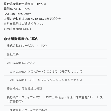
長野県安曇野市堀金烏川1292-3
電話 0263-42-0776
FAX 050-3525-9589
お問い合わせは
080-4742-5676
までどうぞ
※営業電話はご遠慮ください。
e-mail ask@bss.co.jp
非常用発電機のご案内
株式会社BSサービス - TOP
会社概要
VANGUARDエンジン
VANGUARD（バンガード）エンジンのモデルについて
VANGUARD スモールブロックエンジンメンテナンス
農業機械、産業機械の修理
長野県のアクティブ-パワートロウェル販売・修理｜株式会社BSサービス
（安曇野市）
株式会社アクティブについて