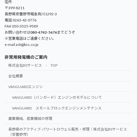
住所
〒399-8211
長野県安曇野市堀金烏川1292-3
電話 0263-42-0776
FAX 050-3525-9589
お問い合わせは
080-4742-5676
までどうぞ
※営業電話はご遠慮ください。
e-mail ask@bss.co.jp
非常用発電機のご案内
株式会社BSサービス - TOP
会社概要
VANGUARDエンジン
VANGUARD（バンガード）エンジンのモデルについて
VANGUARD スモールブロックエンジンメンテナンス
農業機械、産業機械の修理
長野県のアクティブ-パワートロウェル販売・修理｜株式会社BSサービス
（安曇野市）