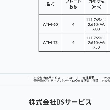
ブレード
外形寸法
型式
枚数
（mm）
H1:765×H
ATM-60
4
2:610×W:
600
H1:765×H
ATM-75
4
2:610×W:
750
株式会社BSサービス - TOP
会社概要
VA
長野県のアクティブ-パワートロウェル販売・修理｜株式会
株式会社BSサービス