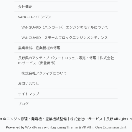
会社概要
VANGUARDエンジン
VANGUARD（バンガード）エンジンのモデルについて
VANGUARD スモールブロックエンジンメンテナンス
農業機械、産業機械の修理
長野県のアクティブ-パワートロウェル販売・修理｜株式会社
BSサービス（安曇野市）
株式会社アクティブについて
お問い合わせ
サイトマップ
ブログ
ight © エンジン修理・発電機・産業機械整備｜株式会社BSサービス｜長野 All Rights Res
Powered by
WordPress
with
Lightning Theme
&
VK All in One Expansion Unit