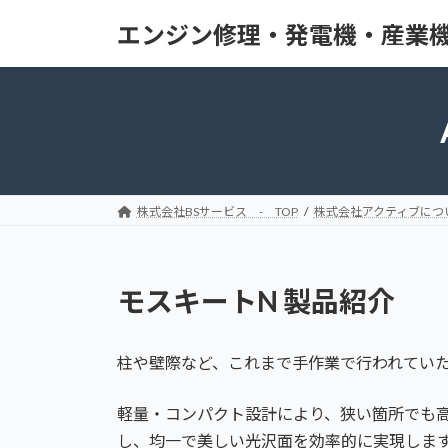
コ
ナ
エンジン修理・発電機・産業機
ン
ビ
テ
ゲ
ン
ー
ツ
シ
へ
ョ
ス
ン
キ
に
ッ
移
株式会社BSサービス - TOP
株式会社アクティブにつ
プ
動
モスキートN 製品紹介
柱や壁際など、これまで手作業で行われてい
軽量・コンパクト設計により、狭い箇所でも
し、均一で美しい光沢面を効率的に実現しま